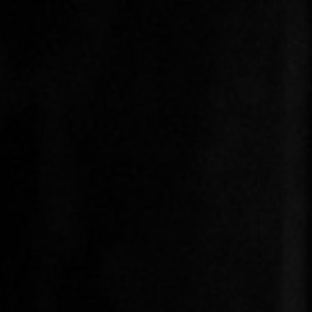
Heinz Holliger, Luna
HOME
BIOGRAFIE
MEDIA
GALERIE
KONT
Lenau-Szenen in 23 Lebensblättern
Libretto: Händl Klaus
Uraufführung
Opernhaus Zürich 2018
Christian Gerhaher als Lenau
© Paul Leclaire